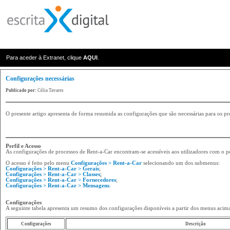
Para aceder à Extranet, clique
AQUI
.
Configurações necessárias
Publicado por:
Célia Tavares
O presente artigo apresenta de forma resumida as configurações que são necessárias para os pr
Perfil e Acesso
As configurações de processos de Rent-a-Car encontram-se acessíveis aos utilizadores com o pe
O acesso é feito pelo menu
Configurações > Rent-a-Car
selecionando um dos submenus:
Configurações > Rent-a-Car
>
Gerais
;
Configurações > Rent-a-Car
> Classes
;
Configurações > Rent-a-Car
> Fornecedores
;
Configurações > Rent-a-Car
> Mensagens
.
Configurações
A seguinte tabela apresenta um resumo dos configurações disponíveis a partir dos menus acima 
Configurações
Descrição