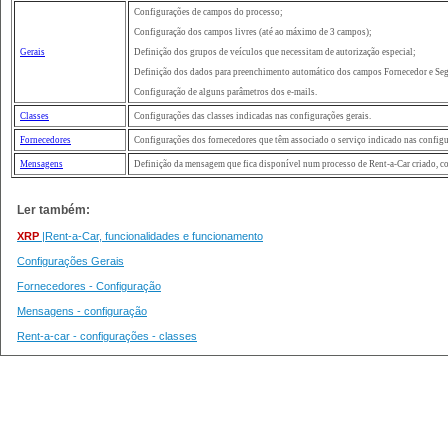
Configurações de campos do processo;
Configuração dos campos livres (até ao máximo de 3 campos);
Gerais
Definição dos grupos de veículos que necessitam de autorização especial;
Definição dos dados para preenchimento automático dos campos Fornecedor e Seg
Configuração de alguns parâmetros dos e-mails.
Classes
Configurações das classes indicadas nas configurações gerais.
Fornecedores
Configurações dos fornecedores que têm associado o serviço indicado nas configu
Mensagens
Definição da mensagem que fica disponível num processo de Rent-a-Car criado, com 
Ler também:
X
RP
|Rent-a-Car, funcionalidades e funcionamento
Configurações Gerais
Fornecedores - Configuração
Mensagens - configuração
Rent-a-car - configurações - classes