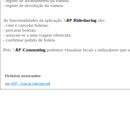
-
registo de levantamento da viatura;
-
registo de devolução da viatura.
As funcionalidades da aplicação
X
RP
|
Ridesharing
são:
- criar e cancelar boleias;
- procurar boleias;
- associar-se a uma viagem oferecida;
- confirmar pedido de boleia.
Pelo
X
RP
|
Commuting
podemos visualizar locais e utilizadores que u
Ficheiros associados:
app XRP - Guia do Utilizador.pdf