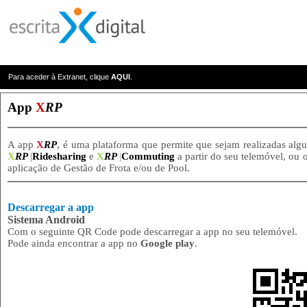
Para aceder à Extranet, clique
AQUI
.
App
X
RP
A app
X
RP
, é uma plataforma que permite que sejam realizadas alg
X
RP
|
Ridesharing
e
X
RP
|
Commuting
a partir do seu telemóvel, ou
aplicação de Gestão de Frota e/ou de Pool.
Descarregar a app
Sistema Android
Com o seguinte QR Code pode descarregar a app no seu telemóvel.
Pode ainda encontrar a app no
Google play
.