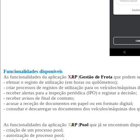
Funcionalidades disponíveis
As funcionalidades da aplicação
X
RP
|
Gestão de Frota
que podem se
-
efetuar o registo de utilização (em horas ou quilómetros);
- criar processos de registos de utilização para os veículos/máquinas 
- receber alertas para a inspeção periódica (IPO) e registar a decisão;
- receber avisos de final de contrato;
- acusar a receção de documentos em papel ou em formato digital;
- consultar e descarregar os documentos dos veículos/máquinas dos qu
As funcionalidades da aplicação
X
RP
|
Pool
que já se encontram disp
- criação de um processo pool;
-
autorização de processo pool;