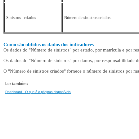
Sinistros - criados
Número de sinistros criados.
Como são obtidos os dados dos indicadores
Os dados do "Número de sinistros" por estado, por matrícula e por re
Os dados do "Número de sinistros" por danos, por responsabilidade d
O "Número de sinistros criados" fornece o número de sinistros por mat
Ler também:
Dashboard - O que é e páginas disponíveis