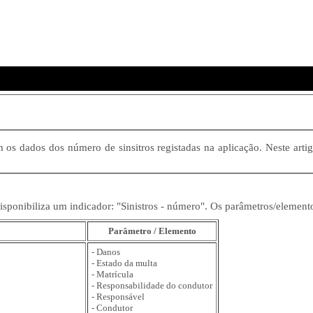
 os dados dos número de sinsitros registadas na aplicação. Neste arti
disponibiliza um indicador: "Sinistros - número". Os parâmetros/element
Parâmetro / Elemento
- Danos
- Estado da multa
- Matrícula
- Responsabilidade do condutor
- Responsável
- Condutor