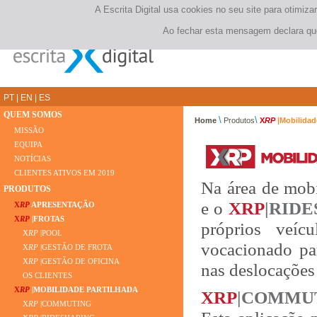
A Escrita Digital usa cookies no seu site para otimi
Ao fechar esta mensagem declara que
PT
|
EN
|
ES
QUEM SOMOS
\
\
Home
Produtos
X
RP
|Mobilidad
MISSÃO
EQUIPA
NOTÍCIAS
CLIENTES ATIVOS EM 2019
Na área de mobi
PRODUTOS
e o
XRP
|RID
X
RP
APRESENTAÇÃO
X
RP
|FROTAS
próprios veíc
X
RP
|POOL
vocacionado pa
X
RP
|GESTÃO DE FROTA
X
RP
|GESTÃO DE OFICINA
nas deslocações 
OS CLIENTES
X
RP
|MOBILIDADE PARTILHADA
XRP
|COMMU
X
RP
|COMMUTING