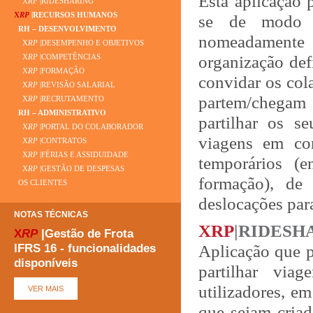
Esta aplicação 
X
RP
|RIDESHARING
X
RP
|RECURSOS HUMANOS
se de modo a 
RH – DESENVOLVIMENTO
nomeadamente
X
RP
|DESEMPENHO E OBJETIVOS
organização defi
X
RP
|COMPETÊNCIAS
X
RP
|FORMAÇÃO
convidar os cola
X
RP
|REVISÃO SALARIAL
partem/chegam e
X
RP
|RECRUTAMENTO
RH – ADMINISTRATIVO
partilhar os s
X
RP
|PORTAL DO COLABORADOR
viagens em con
X
RP
|CONTRATOS
X
RP
|FÉRIAS E ASSIDUIDADE
temporários (e
X
RP
|GESTÃO DE DESPESAS
formação), de
OS CLIENTES
deslocações para
NOTAS TÉCNICAS
XRP
|RIDESH
X
RP
|Gestão de Frota
IFRS 16 - funcionalidades
Aplicação que p
disponíveis
partilhar via
utilizadores, e
que sejam criad