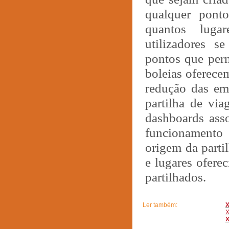
qualquer pont
quantos lugar
utilizadores s
pontos que perm
boleias oferece
redução das em
partilha de vi
dashboards ass
funcionamento 
origem da parti
e lugares ofere
partilhados.
Ler também: