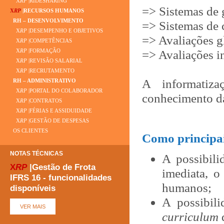
X
RP
|RIDESHARING
=> Sistemas de 
X
RP
|RECURSOS HUMANOS
RH – DESENVOLVIMENTO
=> Sistemas de 
X
RP
|DESEMPENHO E OBJETIVOS
=> Avaliações g
X
RP
|COMPETÊNCIAS
=> Avaliações in
X
RP
|FORMAÇÃO
X
RP
|REVISÃO SALARIAL
X
RP
|RECRUTAMENTO
A informatiza
RH – ADMINISTRATIVO
X
RP
|PORTAL DO COLABORADOR
conhecimento d
X
RP
|CONTRATOS
X
RP
|FÉRIAS E ASSIDUIDADE
X
RP
|GESTÃO DE DESPESAS
OS CLIENTES
Como principai
NOTAS TÉCNICAS
A possibili
X
RP
|Gestão de Frota
imediata, o
IFRS 16 - funcionalidades
humanos;
disponíveis
A possibil
curriculum