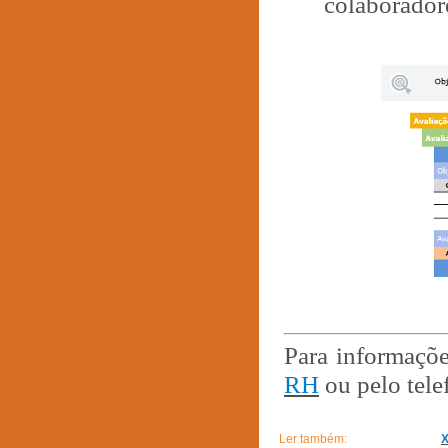
colaborador
Para informaçõe
RH
ou pelo tele
Ler também: