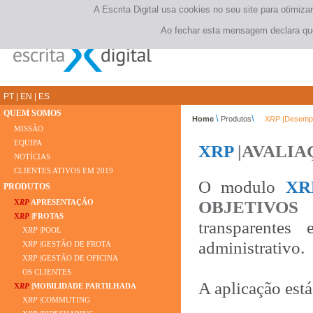
A Escrita Digital usa cookies no seu site para otimi
Ao fechar esta mensagem declara que
PT
|
EN
|
ES
QUEM SOMOS
\
\
Home
Produtos
X
RP
|Desempe
MISSÃO
EQUIPA
XRP
|AVALIA
NOTÍCIAS
CLIENTES ATIVOS EM 2019
O modulo
XR
PRODUTOS
OBJETIVOS
p
X
RP
APRESENTAÇÃO
X
RP
|FROTAS
transparentes
X
RP
|POOL
administrativo.
X
RP
|GESTÃO DE FROTA
X
RP
|GESTÃO DE OFICINA
OS CLIENTES
A aplicação est
X
RP
|MOBILIDADE PARTILHADA
X
RP
|COMMUTING