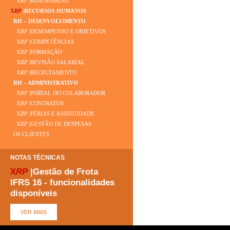
X
RP
|RIDESHARING
X
RP
|RECURSOS HUMANOS
RH – DESENVOLVIMENTO
X
RP
|DESEMPENHO E OBJETIVOS
X
RP
|COMPETÊNCIAS
X
RP
|FORMAÇÃO
X
RP
|REVISÃO SALARIAL
X
RP
|RECRUTAMENTO
RH – ADMINISTRATIVO
X
RP
|PORTAL DO COLABORADOR
X
RP
|CONTRATOS
X
RP
|FÉRIAS E ASSIDUIDADE
X
RP
|GESTÃO DE DESPESAS
OS CLIENTES
NOTAS TÉCNICAS
X
RP
|Gestão de Frota
IFRS 16 - funcionalidades
disponíveis