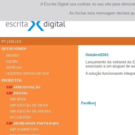
A Escrita Digital usa cookies no seu site para otimi
Ao fechar esta mensagem declara que
PT
|
EN
|
ES
QUEM SOMOS
Outubro/2001
MISSÃO
EQUIPA
Lançamento da extranet da Eu
associado a um aluguer de au
NOTÍCIAS
A solução funcionando integra
CLIENTES ATIVOS EM 2019
PRODUTOS
X
RP
APRESENTAÇÃO
X
RP
|FROTAS
X
RP
|POOL
Partilhar
|
X
RP
|GESTÃO DE FROTA
X
RP
|GESTÃO DE OFICINA
OS CLIENTES
X
RP
|MOBILIDADE PARTILHADA
X
RP
|COMMUTING