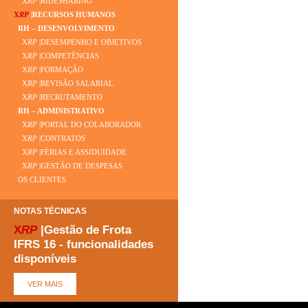
X
RP
|RIDESHARING
X
RP
|RECURSOS HUMANOS
RH – DESENVOLVIMENTO
X
RP
|DESEMPENHO E OBJETIVOS
X
RP
|COMPETÊNCIAS
X
RP
|FORMAÇÃO
X
RP
|REVISÃO SALARIAL
X
RP
|RECRUTAMENTO
RH – ADMINISTRATIVO
X
RP
|PORTAL DO COLABORADOR
X
RP
|CONTRATOS
X
RP
|FÉRIAS E ASSIDUIDADE
X
RP
|GESTÃO DE DESPESAS
OS CLIENTES
NOTAS TÉCNICAS
X
RP
|Gestão de Frota
IFRS 16 - funcionalidades
disponíveis