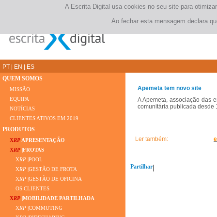
A Escrita Digital usa cookies no seu site para otimi
Ao fechar esta mensagem declara que
PT
|
EN
|
ES
QUEM SOMOS
Apemeta tem novo site
MISSÃO
EQUIPA
A Apemeta, associação das em
comunitária publicada desde 
NOTÍCIAS
CLIENTES ATIVOS EM 2019
PRODUTOS
Ler também:
e
X
RP
APRESENTAÇÃO
X
RP
|FROTAS
X
RP
|POOL
Partilhar
|
X
RP
|GESTÃO DE FROTA
X
RP
|GESTÃO DE OFICINA
OS CLIENTES
X
RP
|MOBILIDADE PARTILHADA
X
RP
|COMMUTING