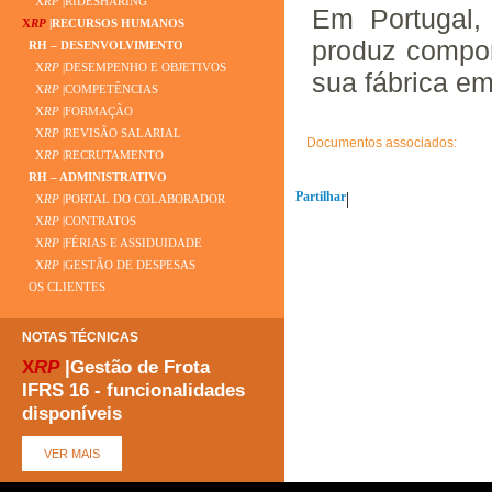
X
RP
|RIDESHARING
Em Portugal,
X
RP
|RECURSOS HUMANOS
produz compon
RH – DESENVOLVIMENTO
X
RP
|DESEMPENHO E OBJETIVOS
sua fábrica em
X
RP
|COMPETÊNCIAS
X
RP
|FORMAÇÃO
X
RP
|REVISÃO SALARIAL
Documentos associados:
X
RP
|RECRUTAMENTO
RH – ADMINISTRATIVO
Partilhar
|
X
RP
|PORTAL DO COLABORADOR
X
RP
|CONTRATOS
X
RP
|FÉRIAS E ASSIDUIDADE
X
RP
|GESTÃO DE DESPESAS
OS CLIENTES
NOTAS TÉCNICAS
X
RP
|Gestão de Frota
IFRS 16 - funcionalidades
disponíveis