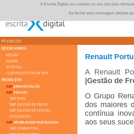
A Escrita Digital usa cookies no seu site para otimi
Ao fechar esta mensagem declara que
PT
|
EN
|
ES
QUEM SOMOS
Renault Portu
MISSÃO
EQUIPA
NOTÍCIAS
A Renault Po
CLIENTES ATIVOS EM 2019
|Gestão de Fr
PRODUTOS
X
RP
APRESENTAÇÃO
X
RP
|FROTAS
O Grupo Rena
X
RP
|POOL
dos maiores d
X
RP
|GESTÃO DE FROTA
X
RP
|GESTÃO DE OFICINA
contínua inov
OS CLIENTES
aos seus suce
X
RP
|MOBILIDADE PARTILHADA
X
RP
|COMMUTING