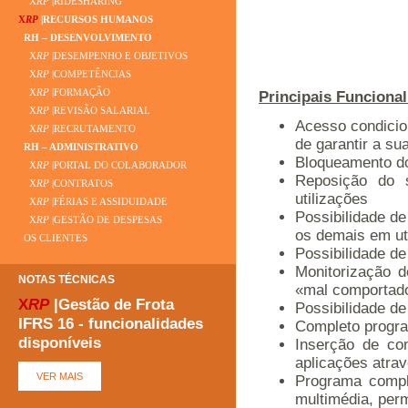
X
RP
|RIDESHARING
X
RP
|RECURSOS HUMANOS
RH – DESENVOLVIMENTO
X
RP
|DESEMPENHO E OBJETIVOS
X
RP
|COMPETÊNCIAS
X
RP
|FORMAÇÃO
Principais Funcional
X
RP
|REVISÃO SALARIAL
Acesso condicio
X
RP
|RECRUTAMENTO
de garantir a su
RH – ADMINISTRATIVO
Bloqueamento do
X
RP
|PORTAL DO COLABORADOR
Reposição do s
X
RP
|CONTRATOS
utilizações
X
RP
|FÉRIAS E ASSIDUIDADE
Possibilidade de
X
RP
|GESTÃO DE DESPESAS
os demais em ut
OS CLIENTES
Possibilidade de
Monitorização 
NOTAS TÉCNICAS
«mal comportad
X
RP
|Gestão de Frota
Possibilidade d
IFRS 16 - funcionalidades
Completo progra
disponíveis
Inserção de con
aplicações atrav
Programa compl
multimédia, per