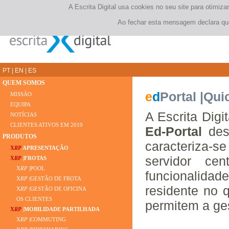
A Escrita Digital usa cookies no seu site para otimi
Ao fechar esta mensagem declara que
PT
|
EN
|
ES
QUEM SOMOS
e
d
Portal |Qu
MISSÃO
EQUIPA
A Escrita Dig
NOTÍCIAS
CLIENTES ATIVOS EM 2019
Ed-Portal
des
PRODUTOS
caracteriza-se
X
RP
APRESENTAÇÃO
servidor ce
X
RP
|FROTAS
X
RP
|POOL
funcionalidad
X
RP
|GESTÃO DE FROTA
residente no 
X
RP
|GESTÃO DE OFICINA
OS CLIENTES
permitem a ge
X
RP
|MOBILIDADE PARTILHADA
X
RP
|COMMUTING