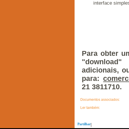
interface simples
Para obter u
"download"
adicionais, o
para:
comerci
21 3811710.
Documentos associados:
Ler também:
Partilhar
|