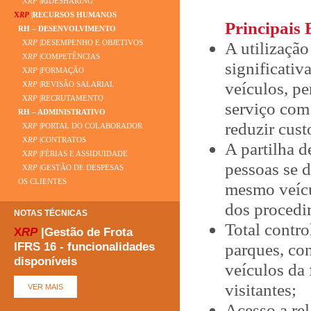
X
RP
|RIDESHARING
X
RP
|RECURSOS HUMANOS
Principais 
RH – DESENVOLVIMENTO
A utilizaçã
X
RP
|DESEMPENHO E OBJETIVOS
X
RP
|COMPETÊNCIAS
significativ
X
RP
|FORMAÇÃO
veículos, p
X
RP
|REVISÃO SALARIAL
X
RP
|RECRUTAMENTO
serviço com
RH – ADMINISTRATIVO
reduzir cust
X
RP
|PORTAL DO COLABORADOR
X
RP
|CONTRATOS
A partilha 
X
RP
|FÉRIAS E ASSIDUIDADE
pessoas se 
X
RP
|GESTÃO DE DESPESAS
OS CLIENTES
mesmo veícu
dos procedi
NOTAS TÉCNICAS
Total contro
X
RP
|Gestão de Frota
IFRS 16 - funcionalidades
parques, co
disponíveis
veículos da 
visitantes;
Acesso a rel