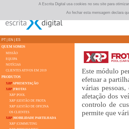
A Escrita Digital usa cookies no seu site para otimi
Ao fechar esta mensagem declara que
PT
|
EN
|
ES
QUEM SOMOS
MISSÃO
EQUIPA
NOTÍCIAS
Este módulo per
CLIENTES ATIVOS EM 2019
PRODUTOS
efetuar a partil
X
RP
APRESENTAÇÃO
várias pessoas,
X
RP
|FROTAS
afetação dos ve
X
RP
|POOL
X
RP
|GESTÃO DE FROTA
controlo de cu
X
RP
|GESTÃO DE OFICINA
permite que vár
OS CLIENTES
X
RP
|MOBILIDADE PARTILHADA
X
RP
|COMMUTING