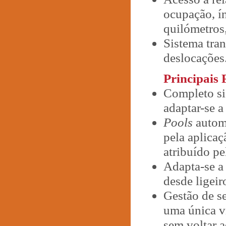
ocupação, ín
quilómetros,
Sistema tra
deslocações
Principais 
Completo si
adaptar-se 
Pools
automá
pela aplicaç
atribuído pe
Adapta-se a 
desde ligeir
Gestão de se
uma única vi
sem voltar a