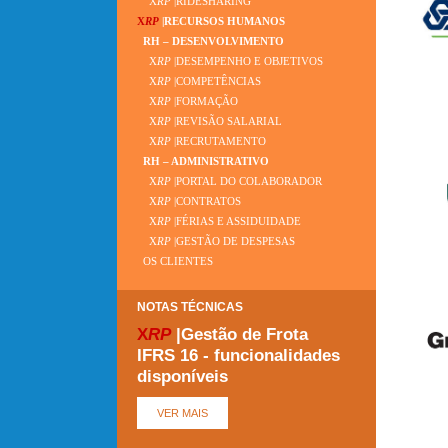
X
RP
|RIDESHARING
X
RP
|RECURSOS HUMANOS
RH – DESENVOLVIMENTO
X
RP
|DESEMPENHO E OBJETIVOS
X
RP
|COMPETÊNCIAS
X
RP
|FORMAÇÃO
X
RP
|REVISÃO SALARIAL
X
RP
|RECRUTAMENTO
RH – ADMINISTRATIVO
X
RP
|PORTAL DO COLABORADOR
X
RP
|CONTRATOS
X
RP
|FÉRIAS E ASSIDUIDADE
X
RP
|GESTÃO DE DESPESAS
OS CLIENTES
NOTAS TÉCNICAS
X
RP
|Gestão de Frota
IFRS 16 - funcionalidades
disponíveis