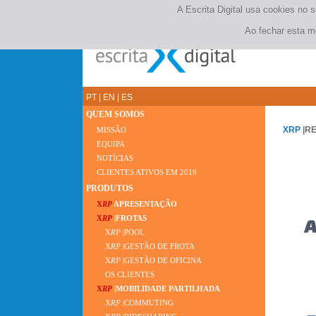
A Escrita Digital usa cookies no 
Ao fechar esta m
PT
|
EN
|
ES
QUEM SOMOS
XRP
|R
MISSÃO
EQUIPA
NOTÍCIAS
CLIENTES ATIVOS EM 2019
PRODUTOS
X
RP
APRESENTAÇÃO
X
RP
|FROTAS
X
RP
|POOL
X
RP
|GESTÃO DE FROTA
X
RP
|GESTÃO DE OFICINA
OS CLIENTES
X
RP
|MOBILIDADE PARTILHADA
X
RP
|COMMUTING