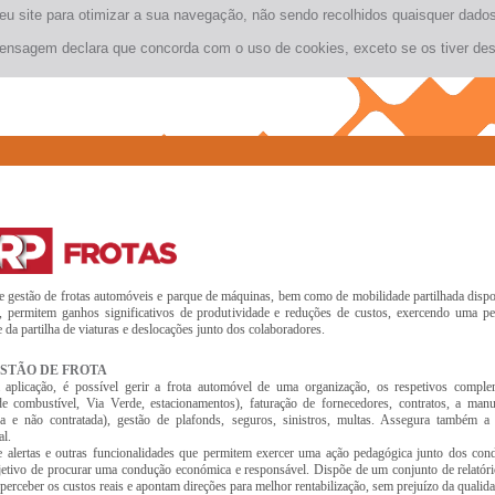
seu site para otimizar a sua navegação, não sendo recolhidos quaisquer dad
ensagem declara que concorda com o uso de cookies, exceto se os tiver des
e gestão de frotas automóveis e parque de máquinas, bem como de mobilidade partilhada dispom
 permitem ganhos significativos de produtividade e reduções de custos, exercendo uma p
 da partilha de viaturas e deslocações junto dos colaboradores.
ESTÃO DE FROTA
aplicação, é possível gerir a frota automóvel de uma organização, os respetivos comple
de combustível, Via Verde, estacionamentos), faturação de fornecedores, contratos, a man
da e não contratada), gestão de plafonds, seguros, sinistros, multas. Assegura também a
l.
 alertas e outras funcionalidades que permitem exercer uma ação pedagógica junto dos con
etivo de procurar uma condução económica e responsável. Dispõe de um conjunto de relatór
perceber os custos reais e apontam direções para melhor rentabilização, sem prejuízo da qualid