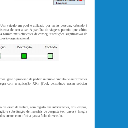
s. Um veículo em pool é utilizado por várias pessoas, cabendo à
stema de rent-a-car. A partilha de viagens permite que vários
s formas mais eficientes de conseguir reduções significativas de
coesão organizacional.
nos, gere o processo de pedido interno e circuito de autorizações
ntegra com a aplicação XRP |Pool, permitindo assim solicitar
o histórico da viatura, com registo das intervenções, dos tempos,
ão e substituição de materiais de desgaste (ex: pneus). Integra
os custos com oficina para a ficha do veículo.