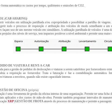
e forma automática os custos por tempo, quilómetro e emissões de CO2.
OL (CAR-SHARING
)
erir veículos em utilização partilhada e/ou copropriedade e possibilitar a partilha de viagen
 gerir todo o processo de requisição e atribuição dos veículos de modo semelhante a um si
res façam uso de um mesmo veículo em simultâneo. A utilização partilhada de veículos é uma da
m prejuízo dos níveis de serviço, tem impactos positivos a nível ambiental e permite uma maior 
EDIDO DE VIATURA E RENT-A-CAR
da para a gestão de pedidos de deslocações e viaturas a serem satisfeitos por fornecedores exter
deia a requisição ao fornecedor. Trata a faturação e faz a contabilização automática. I
s/viaturas a terceiros, quando não existe capacidade interna
.
ESTÃO DE OFICINA
(própria)
cação é uma ferramenta de gestão da oficina interna de uma organização. Permite ter uma ficha d
iais aplicados e dos custos de mão-de-obra. Permite também programar intervalos de manutenç
icação
XRP
|GESTÃO DE FROTA
através do processo de manutenção e permite a passagem d