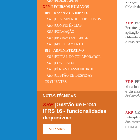
X
RP
|RIDESHARING
serviços.
Calcula d
X
RP
|RECURSOS HUMANOS
RH – DESENVOLVIMENTO
X
RP
|DESEMPENHO E OBJETIVOS
XRP
|
PO
X
RP
|COMPETÊNCIAS
Permite g
X
RP
|FORMAÇÃO
aplicação
utilizado
X
RP
|REVISÃO SALARIAL
custos se
X
RP
|RECRUTAMENTO
RH – ADMINISTRATIVO
X
RP
|PORTAL DO COLABORADOR
X
RP
|CONTRATOS
X
RP
|FÉRIAS E ASSIDUIDADE
X
RP
|GESTÃO DE DESPESAS
XRP
|P
OS CLIENTES
Vocaciona
e desenca
NOTAS TÉCNICAS
deslocaçõe
X
RP
|Gestão de Frota
IFRS 16 - funcionalidades
XRP
|G
disponíveis
Esta apli
dos mater
com a apl