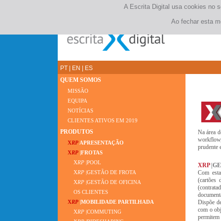
A Escrita Digital usa cookies no 
Ao fechar esta m
PT
|
EN
|
ES
QUEM SOMOS
MISSÃO
EQUIPA
NOTÍCIAS
CLIENTES ATIVOS EM 2019
PRODUTOS
Na área d
workflow,
X
RP
APRESENTAÇÃO
prudente e
X
RP
|FROTAS
X
RP
|POOL
XRP
|G
Com esta 
X
RP
|GESTÃO DE FROTA
(cartões 
X
RP
|GESTÃO DE OFICINA
(contrata
OS CLIENTES
documenta
Dispõe de
X
RP
|MOBILIDADE PARTILHADA
com o obj
X
RP
|COMMUTING
permitem 