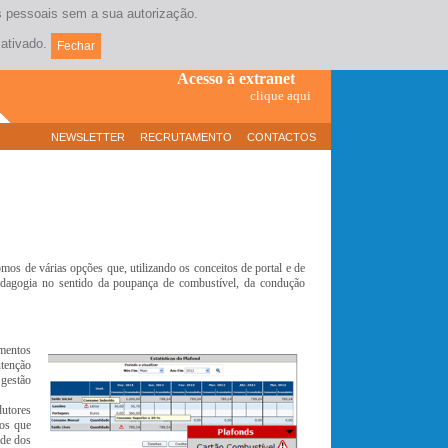
os pessoais sem a sua autorização.
Contacte-nos
(+351) 21 381 17 10
ativado.
Fechar
Acesso à extranet
clique aqui
NEWSLETTER
RECRUTAMENTO
CONTACTOS
os de várias opções que, utilizando os conceitos de portal e de
edagogia no sentido da poupança de combustível, da condução
mentos
utenção
 gestão
dutores
ios que
ade dos