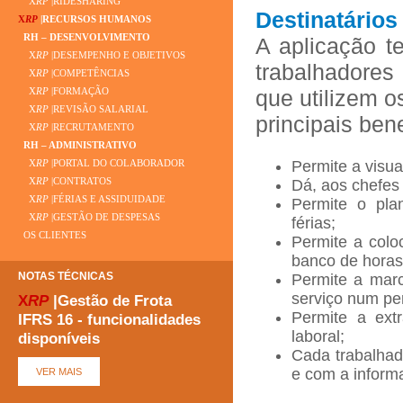
X
RP
|RIDESHARING
Destinatários 
X
RP
|RECURSOS HUMANOS
RH – DESENVOLVIMENTO
A aplicação t
X
RP
|DESEMPENHO E OBJETIVOS
trabalhadores
X
RP
|COMPETÊNCIAS
que utilizem o
X
RP
|FORMAÇÃO
X
RP
|REVISÃO SALARIAL
principais ben
X
RP
|RECRUTAMENTO
RH – ADMINISTRATIVO
Permite a visua
X
RP
|PORTAL DO COLABORADOR
X
RP
|CONTRATOS
Dá, aos chefes
X
RP
|FÉRIAS E ASSIDUIDADE
Permite o pla
X
RP
|GESTÃO DE DESPESAS
férias;
OS CLIENTES
Permite a colo
banco de horas
NOTAS TÉCNICAS
Permite a marc
serviço num pe
X
RP
|Gestão de Frota
Permite a ext
IFRS 16 - funcionalidades
laboral;
disponíveis
Cada trabalhad
e com a inform