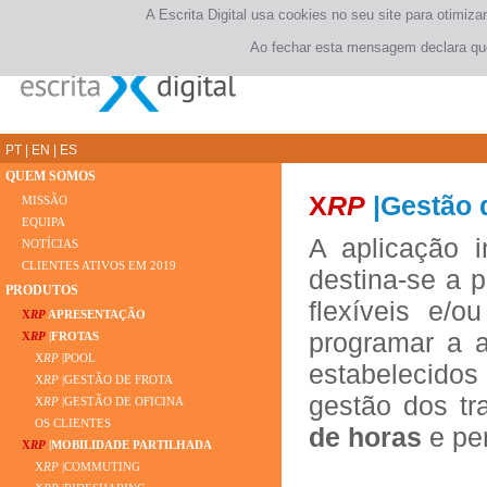
A Escrita Digital usa cookies no seu site para otimi
Ao fechar esta mensagem declara que
PT
|
EN
|
ES
QUEM SOMOS
X
RP
|Gestão 
MISSÃO
EQUIPA
A aplicação 
NOTÍCIAS
CLIENTES ATIVOS EM 2019
destina-se a p
PRODUTOS
flexíveis e/o
X
RP
APRESENTAÇÃO
programar a a
X
RP
|FROTAS
X
RP
|POOL
estabelecido
X
RP
|GESTÃO DE FROTA
gestão dos t
X
RP
|GESTÃO DE OFICINA
OS CLIENTES
de horas
e per
X
RP
|MOBILIDADE PARTILHADA
X
RP
|COMMUTING