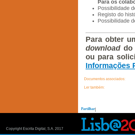
Para os colab
Possibilidade
Registo do hist
Possibilidade d
Para obter u
download
do
ou para soli
Informações 
Documentos associados:
Ler também:
Partilhar
|
Copyright Escrita Digital, S.A. 2017