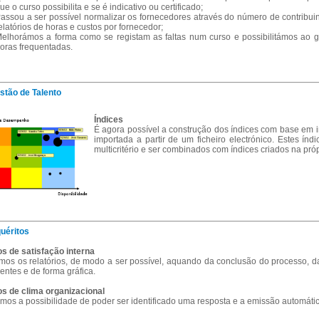
ue o curso possibilita e se é indicativo ou certificado;
assou a ser possível normalizar os fornecedores através do número de contribuint
elatórios de horas e custos por fornecedor;
elhorámos a forma como se registam as faltas num curso e possibilitámos ao g
oras frequentadas.
stão de Talento
Índices
É agora possível a construção dos índices com base em 
importada a partir de um ficheiro electrónico. Estes ín
multicritério e ser combinados com índices criados na próp
quéritos
os de satisfação interna
os os relatórios, de modo a ser possível, aquando da conclusão do processo, da
ientes e de forma gráfica.
os de clima organizacional
imos a possibilidade de poder ser identificado uma resposta e a emissão automáti