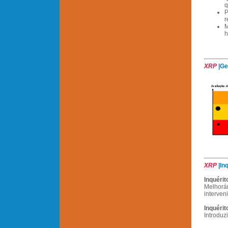
q
P
r
M
h
XRP
|Ge
XRP
|In
Inquérit
Melhorám
interven
Inquérit
Introduz