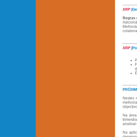
XRP
|Ge
Regras 
Adicion
Melhorá
colabora
XRP
|Po
P
F
d
É
PRÓXIM
Nestes 
melhoria
objectiv
Na área
trimestr
analisar
Na apli
desenvol