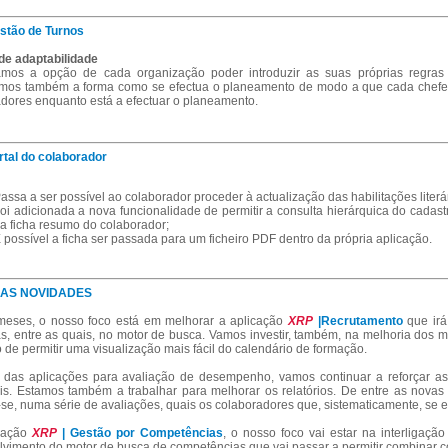
stão de Turnos
de adaptabilidade
ámos a opção de cada organização poder introduzir as suas próprias regras 
mos também a forma como se efectua o planeamento de modo a que cada chefe d
dores enquanto está a efectuar o planeamento.
rtal do colaborador
assa a ser possível ao colaborador proceder à actualização das habilitações literári
oi adicionada a nova funcionalidade de permitir a consulta hierárquica do cadas
a ficha resumo do colaborador;
 possível a ficha ser passada para um ficheiro PDF dentro da própria aplicação.
AS NOVIDADES
meses, o nosso foco está em melhorar a aplicação
XRP
|Recrutamento
que irá
s, entre as quais, no motor de busca. Vamos investir, também, na melhoria dos
o de permitir uma visualização mais fácil do calendário de formação.
 das aplicações para avaliação de desempenho, vamos continuar a reforçar as
ais. Estamos também a trabalhar para melhorar os relatórios. De entre as novas
-se, numa série de avaliações, quais os colaboradores que, sistematicamente, se 
cação
XRP
| Gestão por Competências
, o nosso foco vai estar na interligaç
vimento do motor de busca de competências que vai passar a permitir combinar c