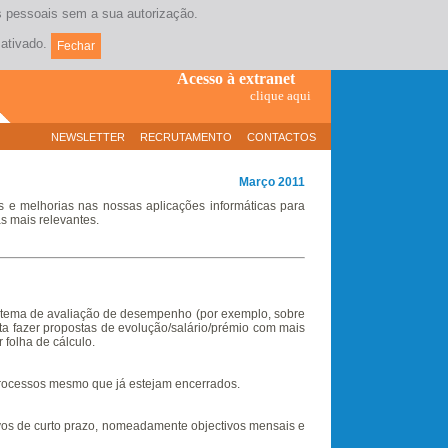
os pessoais sem a sua autorização.
Contacte-nos
(+351) 21 381 17 10
ativado.
Fechar
Acesso à extranet
clique aqui
NEWSLETTER
RECRUTAMENTO
CONTACTOS
Março 2011
 e melhorias nas nossas aplicações informáticas para
s mais relevantes.
 sistema de avaliação de desempenho (por exemplo, sobre
ta fazer propostas de evolução/salário/prémio com mais
 folha de cálculo.
 processos mesmo que já estejam encerrados.
tivos de curto prazo, nomeadamente objectivos mensais e