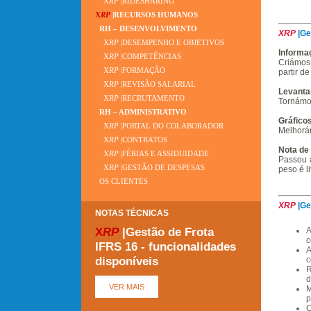
X
RP
|RIDESHARING
X
RP
|RECURSOS HUMANOS
RH – DESENVOLVIMENTO
XRP
|Ge
X
RP
|DESEMPENHO E OBJETIVOS
Informa
X
RP
|COMPETÊNCIAS
Criámos 
X
RP
|FORMAÇÃO
partir d
X
RP
|REVISÃO SALARIAL
Levanta
X
RP
|RECRUTAMENTO
Tornámos
RH – ADMINISTRATIVO
Gráficos
X
RP
|PORTAL DO COLABORADOR
Melhorám
X
RP
|CONTRATOS
Nota de
X
RP
|FÉRIAS E ASSIDUIDADE
Passou a
X
RP
|GESTÃO DE DESPESAS
peso é l
OS CLIENTES
XRP
|Ge
NOTAS TÉCNICAS
X
RP
|Gestão de Frota
A
c
IFRS 16 - funcionalidades
A
disponíveis
c
R
d
M
p
Q