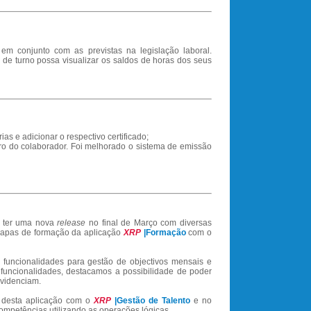
em conjunto com as previstas na legislação laboral.
e turno possa visualizar os saldos de horas dos seus
as e adicionar o respectivo certificado;
tro do colaborador. Foi melhorado o sistema de emissão
 ter uma nova
release
no final de Março com diversas
 mapas de formação da aplicação
XRP
|Formação
com o
 funcionalidades para gestão de objectivos mensais e
 funcionalidades, destacamos a possibilidade de poder
evidenciam.
ão desta aplicação com o
XRP
|Gestão de Talento
e no
ompetências utilizando as operações lógicas.