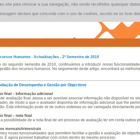
seu site para otimizar a sua navegação, não sendo recolhidos quaisquer dad
ensagem declara que concorda com o uso de cookies, exceto se os tiver des
cursos Humanos
- Actualizações - 2º Semestre de 2010
o do segundo semestre de 2010, continuámos a introduzir novas funcionalidades
gestão dos recursos humanos. No seguimento deste artigo, encontrará as melhoria
aliação de Desempenho e Gestão por Objectivos
o final – Informação adicional
 de avaliação final, passa a ser possível associar informação não disponível no
ade), de modo a que o avaliador disponha de informação adicional que lhe permi
ão. Esta informação pode vir de outros sistemas ou ser carregada directamente por
o final – nota final
a possibilidade de a nota final de um processo de avaliação ter em conta outros
vos mensais/trimestrais
imos novas funcionalidades que permitem facilitar a gestão e avaliação de objec
ais. É agora possível trabalhar com ciclos dentro do mesmo processo.