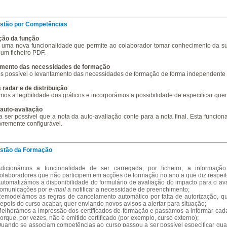
stão por Competências
ção da função
uma nova funcionalidade que permite ao colaborador tomar conhecimento da sua
e um ficheiro PDF.
mento das necessidades de formação
 possível o levantamento das necessidades de formação de forma independente 
 radar e de distribuição
os a legibilidade dos gráficos e incorporámos a possibilidade de especificar quem
 auto-avaliação
 ser possível que a nota da auto-avaliação conte para a nota final. Esta funciona
ivremente configurável.
stão da Formação
dicionámos a funcionalidade de ser carregada, por ficheiro, a informação
olaboradores
que não participem em acções de formação no ano a que diz respeito
utomatizámos a disponibilidade do formulário de avaliação do impacto para o av
omunicações por
e-mail
a notificar a necessidade de preenchimento;
emodelámos as regras de cancelamento automático por falta de autorização, 
epois do curso acabar, quer enviando novos avisos a alertar para situação;
elhorámos a impressão dos certificados de formação e passámos a informar cada 
orque, por vezes, não é emitido certificado (por exemplo, curso externo);
uando se associam competências ao curso passou a ser possível especificar qual 