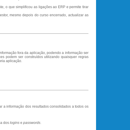
e, o que simplificou as ligações ao ERP e permite tirar
estor, mesmo depois do curso encerrado, actualizar as
informação fora da aplicação, podendo a informação ser
dices podem ser construídos utilizando quaisquer regras
ria aplicação.
r a informação dos resultados consolidados a todos os
ca dos
logins
e
passwords
.