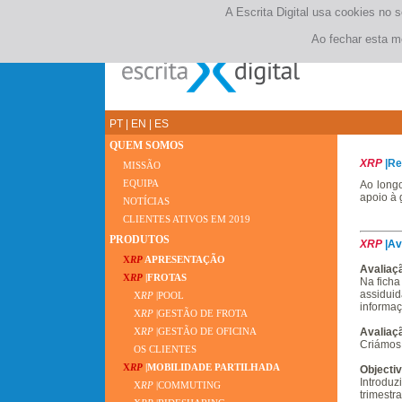
A Escrita Digital usa cookies no 
Ao fechar esta m
PT
|
EN
|
ES
QUEM SOMOS
XRP
|Re
MISSÃO
EQUIPA
Ao long
apoio à 
NOTÍCIAS
CLIENTES ATIVOS EM 2019
PRODUTOS
XRP
|Av
X
RP
APRESENTAÇÃO
Avaliaçã
X
RP
|FROTAS
Na ficha
assiduid
X
RP
|POOL
informaç
X
RP
|GESTÃO DE FROTA
Avaliaçã
X
RP
|GESTÃO DE OFICINA
Criámos 
OS CLIENTES
X
RP
|MOBILIDADE PARTILHADA
Objecti
Introduz
X
RP
|COMMUTING
trimestr