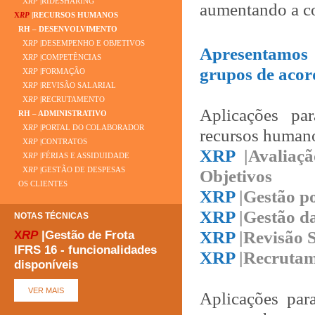
X
RP
|RIDESHARING
aumentando a co
X
RP
|RECURSOS HUMANOS
RH – DESENVOLVIMENTO
X
RP
|DESEMPENHO E OBJETIVOS
Apresentamos 
X
RP
|COMPETÊNCIAS
grupos de acor
X
RP
|FORMAÇÃO
X
RP
|REVISÃO SALARIAL
X
RP
|RECRUTAMENTO
Aplicações pa
RH – ADMINISTRATIVO
X
RP
|PORTAL DO COLABORADOR
recursos human
X
RP
|CONTRATOS
XRP
|Avaliaç
X
RP
|FÉRIAS E ASSIDUIDADE
X
RP
|GESTÃO DE DESPESAS
Objetivos
OS CLIENTES
XRP
|Gestão p
XRP
|Gestão 
NOTAS TÉCNICAS
XRP
|Revisão S
X
RP
|Gestão de Frota
IFRS 16 - funcionalidades
XRP
|Recruta
disponíveis
Aplicações par