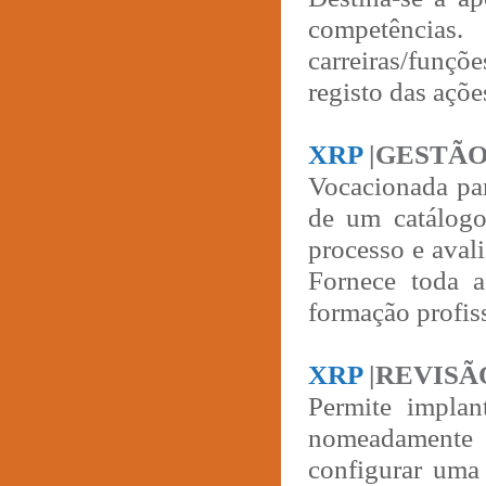
competências
carreiras/funç
registo das açõ
XRP
|GESTÃ
Vocacionada par
de um catálogo 
processo e aval
Fornece toda a
formação profis
XRP
|REVISÃ
Permite implan
nomeadamente d
configurar uma