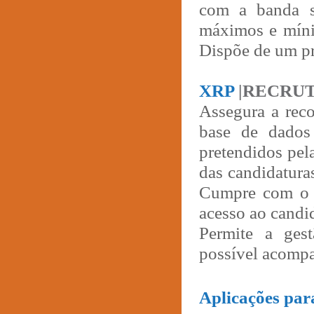
com a banda sa
máximos e mínim
Dispõe de um p
XRP
|RECRU
Assegura a rec
base de dados
pretendidos pel
das candidatura
Cumpre com o r
acesso ao candi
Permite a ges
possível acompan
Aplicações par