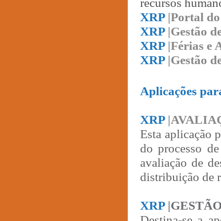
recursos human
XRP
|Portal d
XRP
|Gestão d
XRP
|Férias e
XRP
|Gestão d
Aplicações par
XRP
|AVALIA
Esta aplicação 
do processo de
avaliação de de
distribuição de 
XRP
|GESTÃ
Destina-se a a