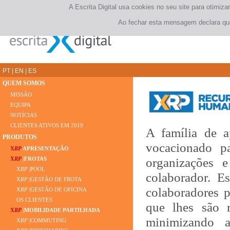
A Escrita Digital usa cookies no seu site para otimi
Ao fechar esta mensagem declara que
PT
|
EN
|
ES
QUEM SOMOS
MISSÃO
EQUIPA
NOTÍCIAS
CLIENTES ATIVOS EM 2019
A família de 
PRODUTOS
vocacionado p
X
RP
APRESENTAÇÃO
organizações 
X
RP
|FROTAS
X
RP
|POOL
colaborador. E
X
RP
|GESTÃO DE FROTA
colaboradores
X
RP
|GESTÃO DE OFICINA
OS CLIENTES
que lhes são r
X
RP
|MOBILIDADE PARTILHADA
minimizando a
X
RP
|COMMUTING