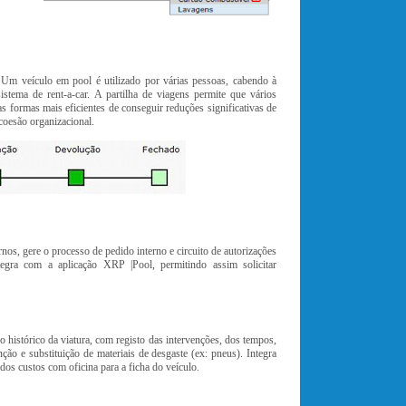
s. Um veículo em pool é utilizado por várias pessoas, cabendo à
stema de rent-a-car. A partilha de viagens permite que vários
s formas mais eficientes de conseguir reduções significativas de
coesão organizacional.
nos, gere o processo de pedido interno e circuito de autorizações
ntegra com a aplicação XRP |Pool, permitindo assim solicitar
o histórico da viatura, com registo das intervenções, dos tempos,
ão e substituição de materiais de desgaste (ex: pneus). Integra
os custos com oficina para a ficha do veículo.