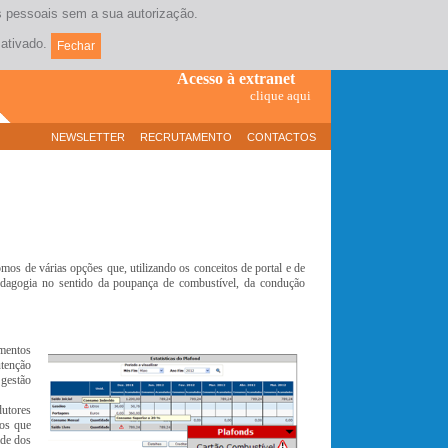
os pessoais sem a sua autorização.
Contacte-nos
(+351) 21 381 17 10
ativado.
Fechar
Acesso à extranet
clique aqui
NEWSLETTER
RECRUTAMENTO
CONTACTOS
os de várias opções que, utilizando os conceitos de portal e de
edagogia no sentido da poupança de combustível, da condução
mentos
utenção
 gestão
dutores
ios que
ade dos