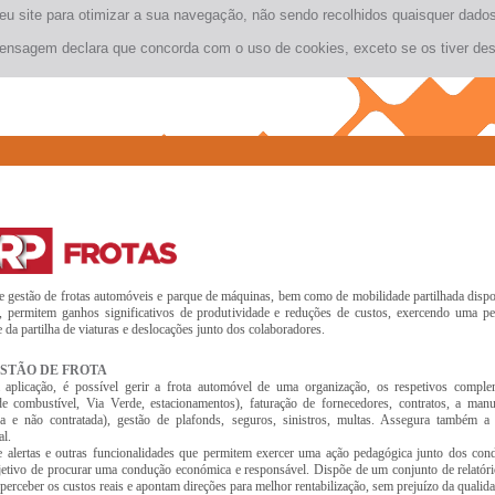
seu site para otimizar a sua navegação, não sendo recolhidos quaisquer dad
ensagem declara que concorda com o uso de cookies, exceto se os tiver des
e gestão de frotas automóveis e parque de máquinas, bem como de mobilidade partilhada dispom
 permitem ganhos significativos de produtividade e reduções de custos, exercendo uma p
 da partilha de viaturas e deslocações junto dos colaboradores.
ESTÃO DE FROTA
aplicação, é possível gerir a frota automóvel de uma organização, os respetivos comple
de combustível, Via Verde, estacionamentos), faturação de fornecedores, contratos, a man
da e não contratada), gestão de plafonds, seguros, sinistros, multas. Assegura também a
l.
 alertas e outras funcionalidades que permitem exercer uma ação pedagógica junto dos con
etivo de procurar uma condução económica e responsável. Dispõe de um conjunto de relatór
perceber os custos reais e apontam direções para melhor rentabilização, sem prejuízo da qualid