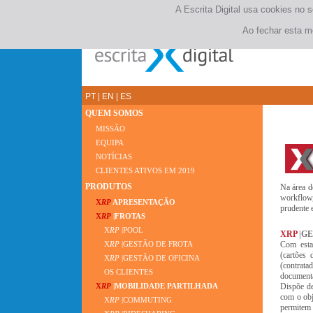
A Escrita Digital usa cookies no 
Ao fechar esta m
PT
|
EN
|
ES
QUEM SOMOS
MISSÃO
EQUIPA
NOTÍCIAS
CLIENTES ATIVOS EM 2019
PRODUTOS
Na área d
workflow,
X
RP
APRESENTAÇÃO
prudente e
X
RP
|FROTAS
X
RP
|POOL
XRP
|G
Com esta 
X
RP
|GESTÃO DE FROTA
(cartões 
X
RP
|GESTÃO DE OFICINA
(contrata
OS CLIENTES
documenta
Dispõe de
X
RP
|MOBILIDADE PARTILHADA
com o obj
X
RP
|COMMUTING
permitem 