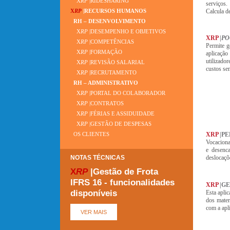
X
RP
|RIDESHARING
serviços.
Calcula d
X
RP
|RECURSOS HUMANOS
RH – DESENVOLVIMENTO
X
RP
|DESEMPENHO E OBJETIVOS
XRP
|
PO
X
RP
|COMPETÊNCIAS
Permite g
X
RP
|FORMAÇÃO
aplicação
utilizado
X
RP
|REVISÃO SALARIAL
custos se
X
RP
|RECRUTAMENTO
RH – ADMINISTRATIVO
X
RP
|PORTAL DO COLABORADOR
X
RP
|CONTRATOS
X
RP
|FÉRIAS E ASSIDUIDADE
X
RP
|GESTÃO DE DESPESAS
XRP
|P
OS CLIENTES
Vocaciona
e desenca
NOTAS TÉCNICAS
deslocaçõe
X
RP
|Gestão de Frota
IFRS 16 - funcionalidades
XRP
|G
disponíveis
Esta apli
dos mater
com a apl