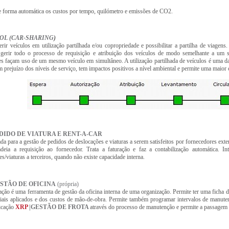
e forma automática os custos por tempo, quilómetro e emissões de CO2.
OL (CAR-SHARING
)
erir veículos em utilização partilhada e/ou copropriedade e possibilitar a partilha de viagen
 gerir todo o processo de requisição e atribuição dos veículos de modo semelhante a um si
res façam uso de um mesmo veículo em simultâneo. A utilização partilhada de veículos é uma da
m prejuízo dos níveis de serviço, tem impactos positivos a nível ambiental e permite uma maior 
EDIDO DE VIATURA E RENT-A-CAR
da para a gestão de pedidos de deslocações e viaturas a serem satisfeitos por fornecedores exter
deia a requisição ao fornecedor. Trata a faturação e faz a contabilização automática. I
s/viaturas a terceiros, quando não existe capacidade interna
.
ESTÃO DE OFICINA
(própria)
cação é uma ferramenta de gestão da oficina interna de uma organização. Permite ter uma ficha d
iais aplicados e dos custos de mão-de-obra. Permite também programar intervalos de manutenç
icação
XRP
|GESTÃO DE FROTA
através do processo de manutenção e permite a passagem d