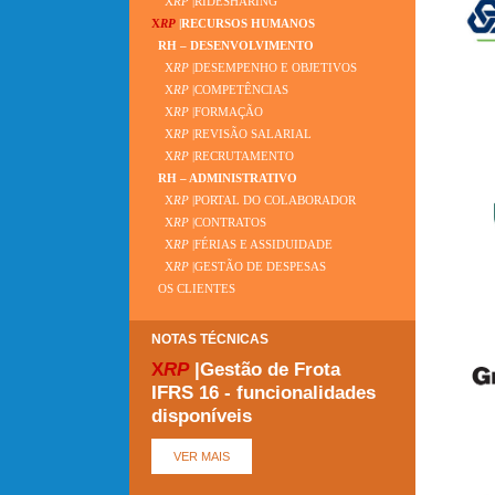
X
RP
|RIDESHARING
X
RP
|RECURSOS HUMANOS
RH – DESENVOLVIMENTO
X
RP
|DESEMPENHO E OBJETIVOS
X
RP
|COMPETÊNCIAS
X
RP
|FORMAÇÃO
X
RP
|REVISÃO SALARIAL
X
RP
|RECRUTAMENTO
RH – ADMINISTRATIVO
X
RP
|PORTAL DO COLABORADOR
X
RP
|CONTRATOS
X
RP
|FÉRIAS E ASSIDUIDADE
X
RP
|GESTÃO DE DESPESAS
OS CLIENTES
NOTAS TÉCNICAS
X
RP
|Gestão de Frota
IFRS 16 - funcionalidades
disponíveis