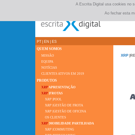
A Escrita Digital usa cookies no 
Ao fechar esta m
PT
|
EN
|
ES
QUEM SOMOS
XRP
|R
MISSÃO
EQUIPA
NOTÍCIAS
CLIENTES ATIVOS EM 2019
PRODUTOS
X
RP
APRESENTAÇÃO
X
RP
|FROTAS
X
RP
|POOL
X
RP
|GESTÃO DE FROTA
X
RP
|GESTÃO DE OFICINA
OS CLIENTES
X
RP
|MOBILIDADE PARTILHADA
X
RP
|COMMUTING