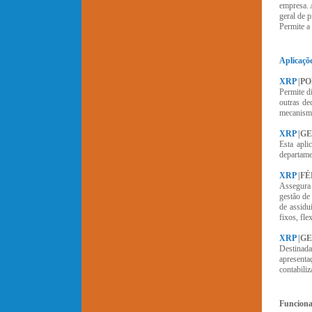
empresa. 
geral de 
Permite a
Aplicaçõ
XRP
|P
Permite d
outras de
mecanismo
XRP
|G
Esta apli
departame
XRP
|F
Assegura 
gestão de
de assidu
fixos, fle
XRP
|G
Destinada
apresenta
contabili
Funciona