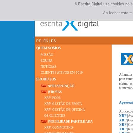
A Escrita Digital usa cookies no 
Ao fechar esta m
PT
|
EN
|
ES
QUEM SOMOS
MISSÃO
EQUIPA
NOTÍCIAS
CLIENTES ATIVOS EM 2019
A família
para func
PRODUTOS
efetuar a
X
RP
APRESENTAÇÃO
aumentand
X
RP
|FROTAS
X
RP
|POOL
Apresent
X
RP
|GESTÃO DE FROTA
X
RP
|GESTÃO DE OFICINA
Aplicaçõe
XRP
|Av
OS CLIENTES
XRP
|Ge
X
RP
|MOBILIDADE PARTILHADA
XRP
|Ge
X
RP
|COMMUTING
XRP
|Rev