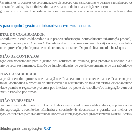
Assegura os processos de comunicação e de receção das candidaturas e permite a atualização
o
proteção de dados, disponibilizando o acesso ao candidato para edição/remoção.
 gestão dos processo de recrutamento para uma vaga, sendo possível acompanhar cada candidato 
es para o apoio à gestão administrativa de recursos humanos
ORTAL DO COLABORADOR
isponibilizar a cada colaborador a sua própria informação, nomeadamente informação pessoal,
clarações legais para
download
. Permite também criar mecanismos de
self-service
, possibili
 de aprovação pelo departamento de recursos humanos. Disponibiliza consulta hierárquica.
ESTÃO DE CONTRATOS
cação está vocacionada para a gestão dos contratos de trabalho, para preparar a decisão e a
nto de recursos humanos. Dispõe de funcionalidades de gestão documental e de um módulo de a
ÉRIAS E ASSIDUIDADE
a gestão de todo o processo de marcação de férias e a conta-corrente de dias de férias com pro
 faltas, acompanha o processo de justificação e o seguimento da falta em termos de consequênc
idade permite o registo de presença por interface no posto de trabalho e/ou integração com ou
xíveis e trabalho por turnos.
ESTÃO DE DESPESAS
 às empresas onde existe um afluxo de despesas iniciadas nos colaboradores, sujeitas ou n
ção, aprovação e reembolso. Minimiza a circulação de documentos e permite um melhor con
zação, os ficheiros para transferências bancárias e integração com processamento salarial. Permi
lidades gerais das aplicações
XRP