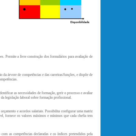
s. Permite a livre construção dos formulários para avaliação de
o da árvore de competências e das carreiras/funções, e dispõe de
ompetências.
entificar as necessidades de formação, gerir o processo e avaliar
da legislação laboral sobre formação profissional.
rçamento e acordos salariais. Possibilita configurar uma matriz
el, fornece os valores máximos e mínimos que cada chefia tem
 com as competências declaradas e os índices pretendidos pela