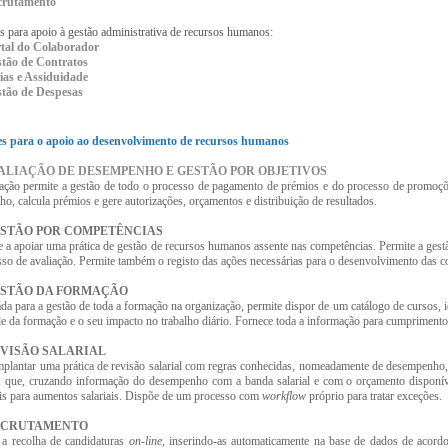
crutamento
s para apoio à gestão administrativa de recursos humanos:
rtal do Colaborador
tão de Contratos
rias e Assiduidade
stão de Despesas
es para o apoio ao desenvolvimento de recursos humanos
VALIAÇÃO DE DESEMPENHO E GESTÃO POR OBJETIVOS
cação permite a gestão de todo o processo de pagamento de prémios e do processo de promoçõe
o, calcula prémios e gere autorizações, orçamentos e distribuição de resultados.
ESTÃO POR COMPETÊNCIAS
e a apoiar uma prática de gestão de recursos humanos assente nas competências. Permite a gestã
so de avaliação. Permite também o registo das ações necessárias para o desenvolvimento das c
ESTÃO DA FORMAÇÃO
da para a gestão de toda a formação na organização, permite dispor de um catálogo de cursos, id
de da formação e o seu impacto no trabalho diário. Fornece toda a informação para cumprimento 
EVISÃO SALARIAL
mplantar uma prática de revisão salarial com regras conhecidas, nomeadamente de desempenho, o
, que, cruzando informação do desempenho com a banda salarial e com o orçamento disponív
is para aumentos salariais. Dispõe de um processo com
workflow
próprio para tratar exceções.
ECRUTAMENTO
a recolha de candidaturas
on-line
, inserindo-as automaticamente na base de dados de acordo