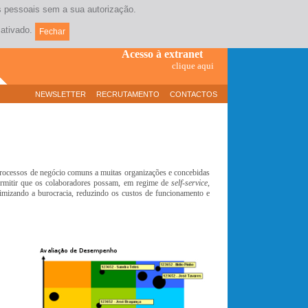
os pessoais sem a sua autorização.
Contacte-nos
(+351) 21 381 17 10
ativado.
Fechar
Acesso à extranet
clique aqui
NEWSLETTER
RECRUTAMENTO
CONTACTOS
rocessos de negócio comuns a muitas organizações e concebidas
permitir que os colaboradores possam, em regime de
self-service
,
inimizando a burocracia, reduzindo os custos de funcionamento e