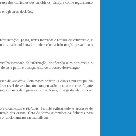
n-line
dos currículos dos candidatos. Cumpre com o regulamento
e registar as decisões.
 remunerações pagas, férias marcadas e recibos de vencimento, e
tando a cada colaborador a alteração da informação pessoal com
 recolha atempada de informação, notificando o responsável e o
lertas e permite o lançamento de processo de avaliação.
cesso de
workflow
. Gera mapas de férias globais e por equipa. Na
ias a nível de vencimento, compensação e conta-corrente. A parte
tros sistemas de registo de ponto. Assegura a gestão de horários
ão a orçamentos e
plafonds
. Permite agilizar todo o processo de
trolo dos custos. Gera de forma automática os ficheiros para
te o funcionamento em multidivisa.