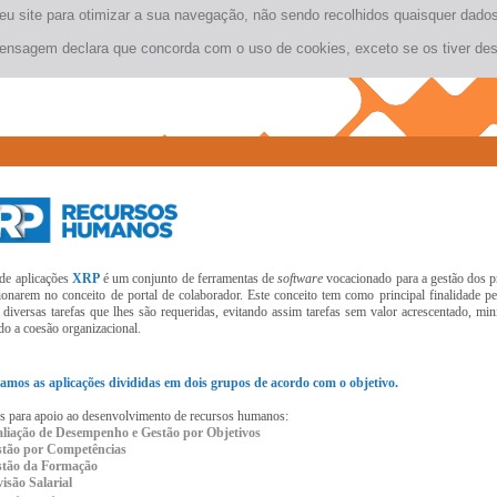
seu site para otimizar a sua navegação, não sendo recolhidos quaisquer dad
ensagem declara que concorda com o uso de cookies, exceto se os tiver des
 de aplicações
XRP
é um conjunto de ferramentas de
software
vocacionado para a gestão dos p
ionarem no conceito de portal de colaborador. Este conceito tem como principal finalidade 
s diversas tarefas que lhes são requeridas, evitando assim tarefas sem valor acrescentado, m
o a coesão organizacional.
amos as aplicações divididas em dois grupos de acordo com o objetivo.
s para apoio ao desenvolvimento de recursos humanos:
aliação de Desempenho e Gestão por Objetivos
stão por Competências
stão da Formação
isão Salarial