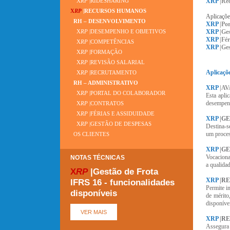
XRP
|Re
X
RP
|RIDESHARING
X
RP
|RECURSOS HUMANOS
Aplicaçõe
RH – DESENVOLVIMENTO
XRP
|Po
XRP
|Ges
X
RP
|DESEMPENHO E OBJETIVOS
XRP
|Fé
X
RP
|COMPETÊNCIAS
XRP
|Ge
X
RP
|FORMAÇÃO
X
RP
|REVISÃO SALARIAL
Aplicaçõ
X
RP
|RECRUTAMENTO
RH – ADMINISTRATIVO
XRP
|A
X
RP
|PORTAL DO COLABORADOR
Esta apli
desempenh
X
RP
|CONTRATOS
X
RP
|FÉRIAS E ASSIDUIDADE
XRP
|G
X
RP
|GESTÃO DE DESPESAS
Destina-s
um proces
OS CLIENTES
XRP
|G
Vocaciona
NOTAS TÉCNICAS
a qualida
X
RP
|Gestão de Frota
XRP
|R
IFRS 16 - funcionalidades
Permite i
disponíveis
de mérito
disponíve
XRP
|R
Assegura 