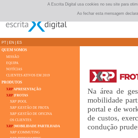
A Escrita Digital usa cookies no seu site para ot
Ao fechar esta mensagem declara 
PT
|
EN
|
ES
QUEM SOMOS
MISSÃO
EQUIPA
NOTÍCIAS
CLIENTES ATIVOS EM 2019
PRODUTOS
Na área de ges
X
RP
APRESENTAÇÃO
X
RP
|FROTAS
mobilidade part
X
RP
|POOL
portal e de wor
X
RP
|GESTÃO DE FROTA
X
RP
|GESTÃO DE OFICINA
de custos, exe
OS CLIENTES
condução prudent
X
RP
|MOBILIDADE PARTILHADA
X
RP
|COMMUTING