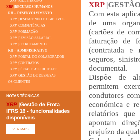
X
RP
|RIDESHARING
XRP
|GESTÃO
X
RP
|RECURSOS HUMANOS
Com esta aplica
RH – DESENVOLVIMENTO
X
RP
|DESEMPENHO E OBJETIVOS
de uma organi
X
RP
|COMPETÊNCIAS
(cartões de com
X
RP
|FORMAÇÃO
X
RP
|REVISÃO SALARIAL
faturação de f
X
RP
|RECRUTAMENTO
(contratada e 
RH – ADMINISTRATIVO
seguros, sinist
X
RP
|PORTAL DO COLABORADOR
X
RP
|CONTRATOS
documental.
X
RP
|FÉRIAS E ASSIDUIDADE
Dispõe de ale
X
RP
|GESTÃO DE DESPESAS
OS CLIENTES
permitem exer
condutores com
NOTAS TÉCNICAS
económica e re
X
RP
|Gestão de Frota
IFRS 16 - funcionalidades
relatórios que
disponíveis
apontam direç
prejuízo da qual